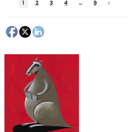
1
2
3
4
…
9