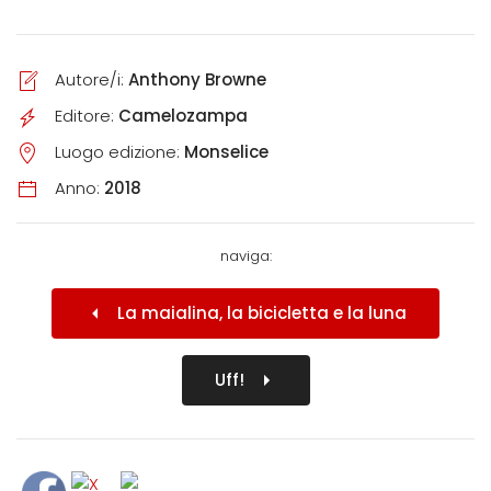
Autore/i:
Anthony Browne
Editore:
Camelozampa
Luogo edizione:
Monselice
Anno:
2018
naviga:
La maialina, la bicicletta e la luna
Uff!