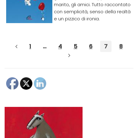
marito, gli amici. Tutto raccontato
con semplicità, senso della realtà
e un pizzico di ironia.
1
…
4
5
6
7
8