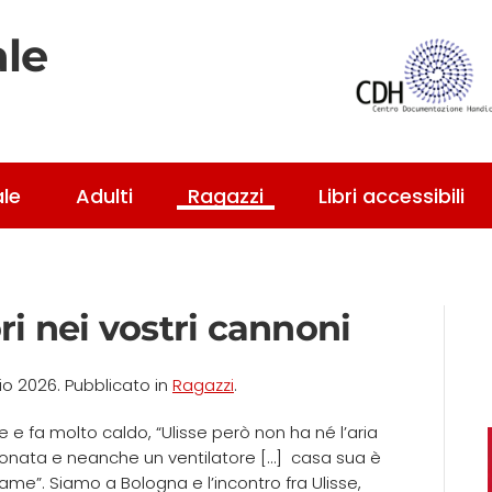
ale
ale
Adulti
Ragazzi
Libri accessibili
ri nei vostri cannoni
io 2026
. Pubblicato in
Ragazzi
.
e e fa molto caldo, “Ulisse però non ha né l’aria
ionata e neanche un ventilatore […] casa sua è
ame”. Siamo a Bologna e l’incontro fra Ulisse,