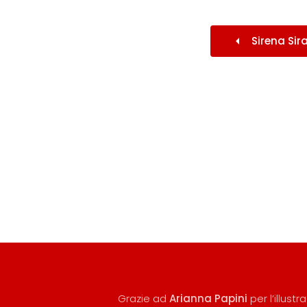
Sirena Sir
Grazie ad
Arianna Papini
per l’illust