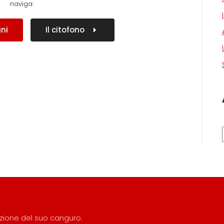
naviga:
ani
Il citofono
razione del suo canguro.