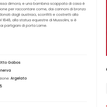
fissa dimora, e una bambina scappata di casa è
sione per raccontare come, dai cannoni di bronzo
nati dagli austriaci, sconfitti e costretti alla
l 1848, alla statua equestre di Mussolini, si è
i ai partigiani di porta Lame.
Otto Gabos
inerva
zione:
Argelato
5
7