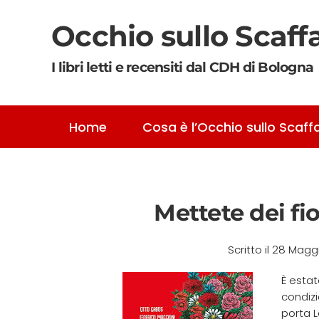
Occhio sullo Scaff
Skip to main content
I libri letti e recensiti dal CDH di Bologna
Home
Cosa è l’Occhio sullo Scaff
Mettete dei fio
Scritto il
28 Magg
È estat
condiz
porta L