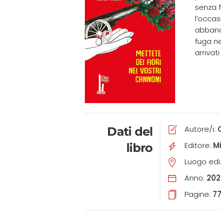
senza 
l’occa
abbando
fuga ne
arrivat
Autore/i:
Dati del
Editore:
M
libro
Luogo edi
Anno:
202
Pagine:
7