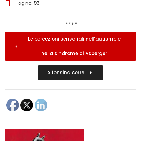
Pagine:
93
naviga:
Le percezioni sensoriali nell’autismo e
nella sindrome di Asperger
Alfonsina corre