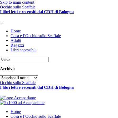
Skip to main content
Occhio sullo Scaffale
I libri letti e recensiti dal CDH di Bologna
Home
Cosa è l’Occhio sullo Scaffale
Adulti
Ragazzi
Libri accessibili
Archivi:
Archivi
Occhio sullo Scaffale
I libri letti e recensiti dal CDH di Bologna
Home
Cosa è l’Occhio sullo Scaffale