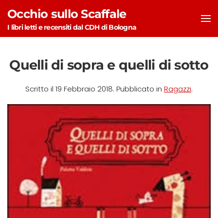
Occhio sullo Scaffale
Skip to main content
I libri letti e recensiti dal CDH di Bologna
Quelli di sopra e quelli di sotto
Scritto il
19 Febbraio 2018
. Pubblicato in
Ragazzi
.