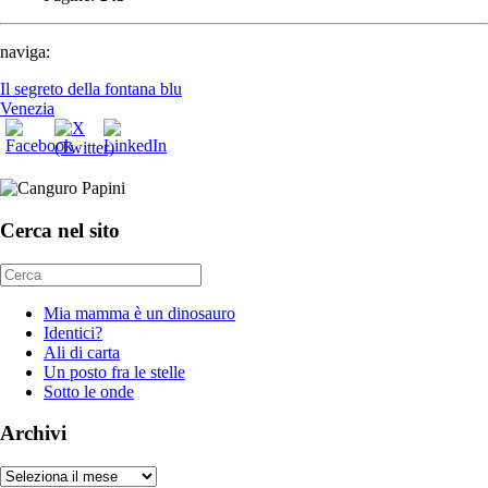
naviga:
Il segreto della fontana blu
Venezia
Cerca nel sito
Mia mamma è un dinosauro
Identici?
Ali di carta
Un posto fra le stelle
Sotto le onde
Archivi
Archivi