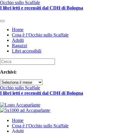
Skip to main content
Occhio sullo Scaffale
I libri letti e recensiti dal CDH di Bologna
Home
Cosa è l’Occhio sullo Scaffale
Adulti
Ragazzi
Libri accessibili
Archivi:
Archivi
Occhio sullo Scaffale
I libri letti e recensiti dal CDH di Bologna
Home
Cosa è l’Occhio sullo Scaffale
Adulti