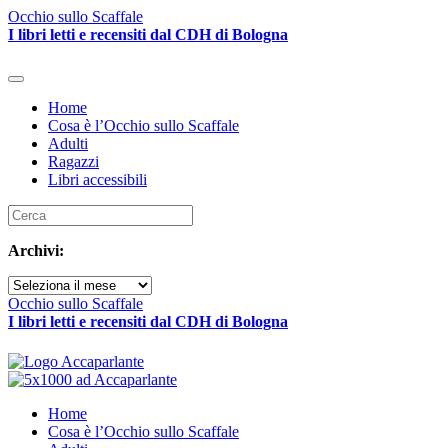
Skip to main content
Occhio sullo Scaffale
I libri letti e recensiti dal CDH di Bologna
Home
Cosa è l’Occhio sullo Scaffale
Adulti
Ragazzi
Libri accessibili
Archivi:
Archivi
Occhio sullo Scaffale
I libri letti e recensiti dal CDH di Bologna
Home
Cosa è l’Occhio sullo Scaffale