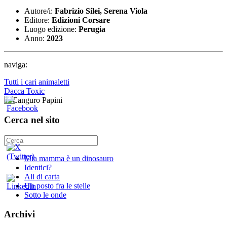
Autore/i:
Fabrizio Silei, Serena Viola
Editore:
Edizioni Corsare
Luogo edizione:
Perugia
Anno:
2023
naviga:
Tutti i cari animaletti
Dacca Toxic
Cerca nel sito
Mia mamma è un dinosauro
Identici?
Ali di carta
Un posto fra le stelle
Sotto le onde
Archivi