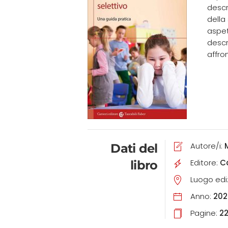
descr
della
aspet
descr
affron
Autore/i:
Dati del
Editore:
C
libro
Luogo edi
Anno:
202
Pagine:
2