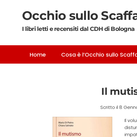
Occhio sullo Scaff
Skip to main content
I libri letti e recensiti dal CDH di Bologna
Home
Cosa è l’Occhio sullo Scaff
Il muti
Scritto il
8 Genn
Il vo
distu
impat