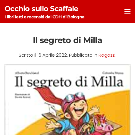
Occhio sullo Scaffale
Skip to main content
I libri letti e recensiti dal CDH di Bologna
Il segreto di Milla
Scritto il
16 Aprile 2022
. Pubblicato in
Ragazzi
.