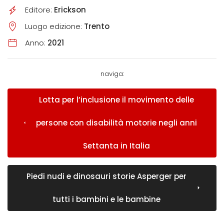
Editore:
Erickson
Luogo edizione:
Trento
Anno:
2021
naviga:
Lotta per l’inclusione il movimento delle
persone con disabilità motorie negli anni
Settanta in Italia
Piedi nudi e dinosauri storie Asperger per
tutti i bambini e le bambine