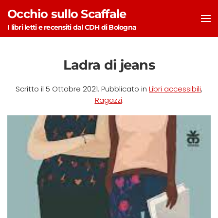
Occhio sullo Scaffale
Skip to main content
I libri letti e recensiti dal CDH di Bologna
Ladra di jeans
Scritto il
5 Ottobre 2021
. Pubblicato in
Libri accessibili
,
Ragazzi
.