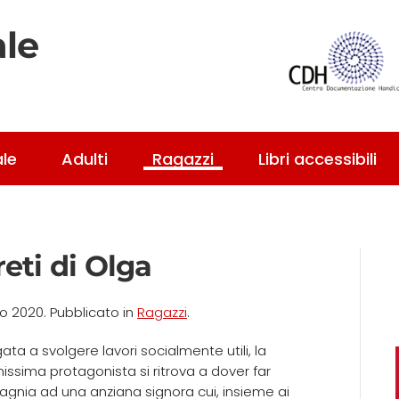
ale
ale
Adulti
Ragazzi
Libri accessibili
reti di Olga
to 2020
. Pubblicato in
Ragazzi
.
ata a svolgere lavori socialmente utili, la
issima protagonista si ritrova a dover far
gnia ad una anziana signora cui, insieme ai