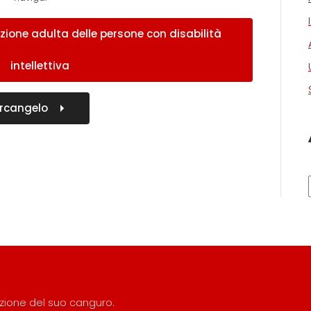
zione adulta delle persone con disabilità
intellettiva
rcangelo
razione del suo canguro.