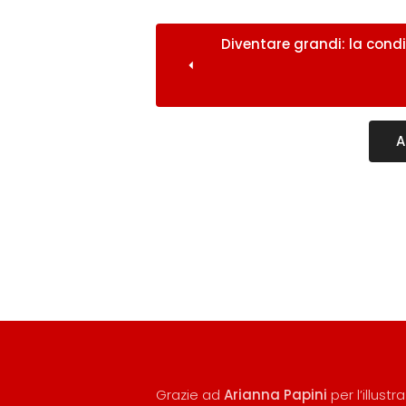
Diventare grandi: la condi
A
Grazie ad
Arianna Papini
per l’illust