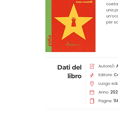
coetan
una pu
un’occ
per sc
Autore/i:
Dati del
Editore:
C
libro
Luogo edi
Anno:
202
Pagine:
11