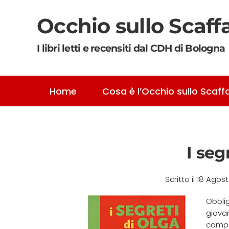
Occhio sullo Scaff
Skip to main content
I libri letti e recensiti dal CDH di Bologna
Home
Cosa è l’Occhio sullo Scaff
I seg
Scritto il
18 Agos
Obblig
giovan
compa