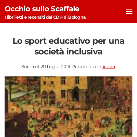
Occhio sullo Scaffale
Skip to main content
I libri letti e recensiti dal CDH di Bologna
Lo sport educativo per una
società inclusiva
Scritto il
29 Luglio 2019
. Pubblicato in
Adulti
.