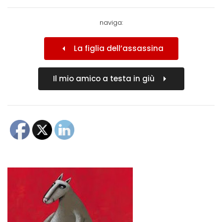
naviga:
La figlia dell’assassina
Il mio amico a testa in giù