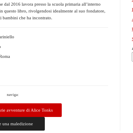
he dal 2016 lavora presso la scuola primaria all’interno
in questo libro, rivolgendosi idealmente al suo fondatore,
nti bambini che ha incontrato.
riniello
o
Roma
naviga:
arie avventure di Alice Tonks
 una maledizione