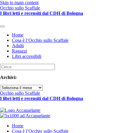
Skip to main content
Occhio sullo Scaffale
I libri letti e recensiti dal CDH di Bologna
Home
Cosa è l’Occhio sullo Scaffale
Adulti
Ragazzi
Libri accessibili
Archivi:
Archivi
Occhio sullo Scaffale
I libri letti e recensiti dal CDH di Bologna
Home
Cosa è l’Occhio sullo Scaffale