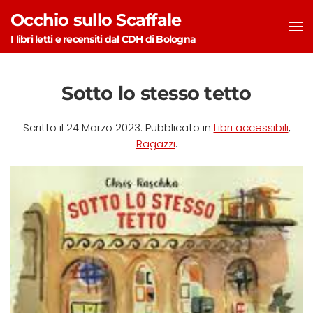
Occhio sullo Scaffale
Skip to main content
I libri letti e recensiti dal CDH di Bologna
Sotto lo stesso tetto
Scritto il
24 Marzo 2023
. Pubblicato in
Libri accessibili
,
Ragazzi
.