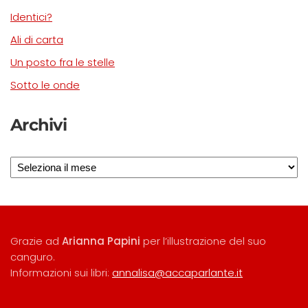
Identici?
Ali di carta
Un posto fra le stelle
Sotto le onde
Archivi
Archivi
Grazie ad
Arianna Papini
per l’illustrazione del suo
canguro.
Informazioni sui libri:
annalisa@accaparlante.it