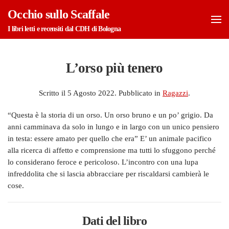
Occhio sullo Scaffale
Skip to main content
I libri letti e recensiti dal CDH di Bologna
L’orso più tenero
Scritto il
5 Agosto 2022
. Pubblicato in
Ragazzi
.
“Questa è la storia di un orso. Un orso bruno e un po’ grigio. Da
anni camminava da solo in lungo e in largo con un unico pensiero
in testa: essere amato per quello che era” E’ un animale pacifico
alla ricerca di affetto e comprensione ma tutti lo sfuggono perché
lo considerano feroce e pericoloso. L’incontro con una lupa
infreddolita che si lascia abbracciare per riscaldarsi cambierà le
cose.
Dati del libro