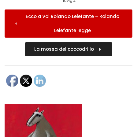
naviga:
Ecco a voi Rolando Lelefante – Rolando
Lelefante legge
La mossa del coccodrillo