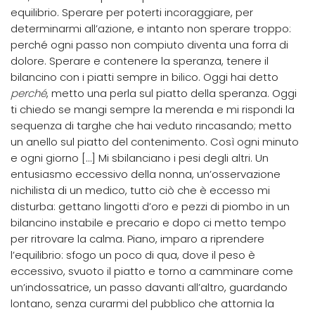
equilibrio. Sperare per poterti incoraggiare, per
determinarmi all’azione, e intanto non sperare troppo:
perché ogni passo non compiuto diventa una forra di
dolore. Sperare e contenere la speranza, tenere il
bilancino con i piatti sempre in bilico. Oggi hai detto
perché
, metto una perla sul piatto della speranza. Oggi
ti chiedo se mangi sempre la merenda e mi rispondi la
sequenza di targhe che hai veduto rincasando; metto
un anello sul piatto del contenimento. Così ogni minuto
e ogni giorno […] Mi sbilanciano i pesi degli altri. Un
entusiasmo eccessivo della nonna, un’osservazione
nichilista di un medico, tutto ciò che è eccesso mi
disturba: gettano lingotti d’oro e pezzi di piombo in un
bilancino instabile e precario e dopo ci metto tempo
per ritrovare la calma. Piano, imparo a riprendere
l’equilibrio: sfogo un poco di qua, dove il peso è
eccessivo, svuoto il piatto e torno a camminare come
un’indossatrice, un passo davanti all’altro, guardando
lontano, senza curarmi del pubblico che attornia la