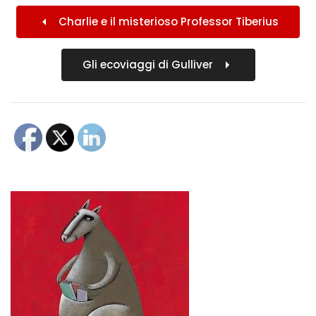
Charlie e il misterioso Professor Tiberius
Gli ecoviaggi di Gulliver