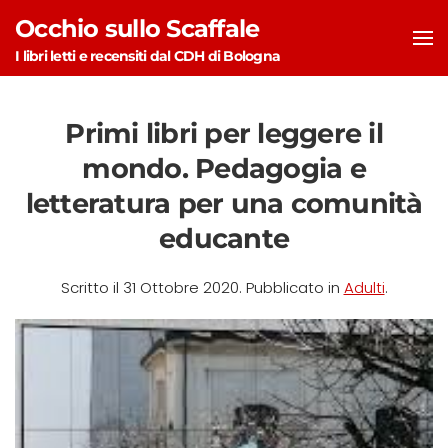
Occhio sullo Scaffale
Skip to main content
I libri letti e recensiti dal CDH di Bologna
Primi libri per leggere il
mondo. Pedagogia e
letteratura per una comunità
educante
Scritto il
31 Ottobre 2020
. Pubblicato in
Adulti
.