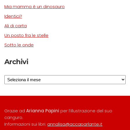
Mia mamma è un dinosauro
Identici?
Ali di carta
Un posto fra le stelle
Sotto le onde
Archivi
Archivi
Grazie ad
Arianna Papini
per l’illustrazione del suo
canguro.
Informazioni sui libri:
annalisa@accaparlante.it