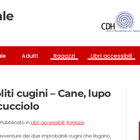
ale
ale
Adulti
Ragazzi
Libri accessibili
iti cugini – Cane, lupo
cucciolo
. Pubblicato in
Libri accessibili
,
Ragazzi
.
avventure dei due improbabili cugini che litigano,