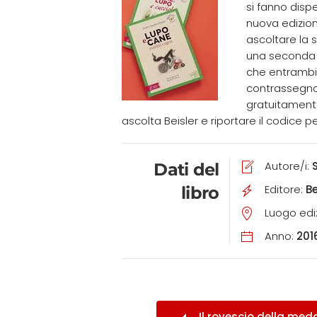
si fanno disp
nuova edizione
ascoltare la s
una seconda u
che entrambi 
contrassegnat
gratuitamente 
ascolta Beisler e riportare il codice 
Autore/i:
Dati del
Editore:
Be
libro
Luogo edi
Anno:
201
Il rovescio della med