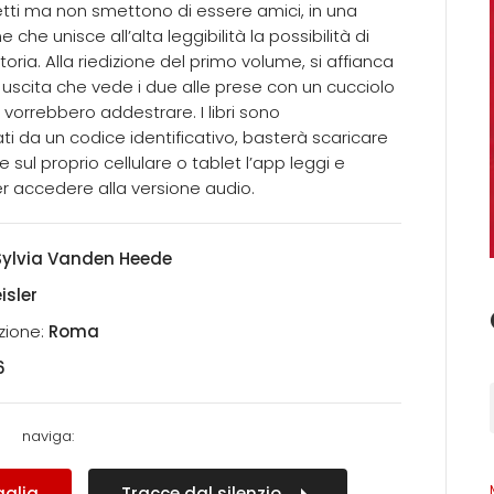
etti ma non smettono di essere amici, in una
 che unisce all’alta leggibilità la possibilità di
toria. Alla riedizione del primo volume, si affianca
scita che vede i due alle prese con un cucciolo
vorrebbero addestrare. I libri sono
i da un codice identificativo, basterà scaricare
sul proprio cellulare o tablet l’app leggi e
per accedere alla versione audio.
Sylvia Vanden Heede
isler
zione:
Roma
6
naviga:
aglia
Tracce dal silenzio