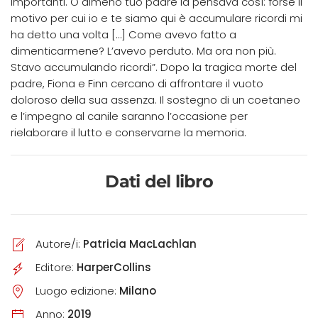
importanti. O almeno tuo padre la pensava così: forse il
motivo per cui io e te siamo qui è accumulare ricordi mi
ha detto una volta […] Come avevo fatto a
dimenticarmene? L’avevo perduto. Ma ora non più.
Stavo accumulando ricordi”. Dopo la tragica morte del
padre, Fiona e Finn cercano di affrontare il vuoto
doloroso della sua assenza. Il sostegno di un coetaneo
e l’impegno al canile saranno l’occasione per
rielaborare il lutto e conservarne la memoria.
Dati del libro
Autore/i:
Patricia MacLachlan
Editore:
HarperCollins
Luogo edizione:
Milano
Anno:
2019