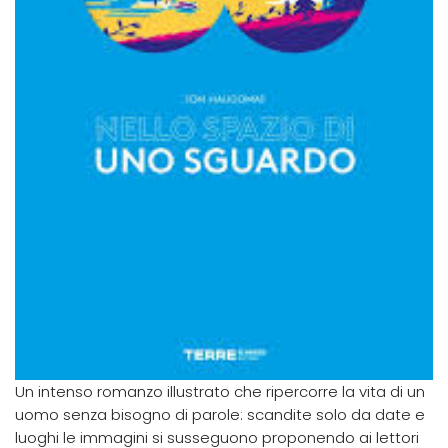
Un intenso romanzo illustrato che ripercorre la vita di un
uomo senza bisogno di parole: scandite solo da date e
luoghi le immagini si susseguono proponendo ai lettori