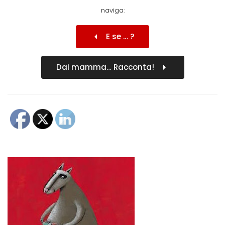
naviga:
E se … ?
Dai mamma… Racconta!