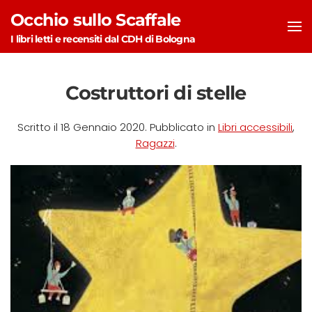
Occhio sullo Scaffale
Skip to main content
I libri letti e recensiti dal CDH di Bologna
Costruttori di stelle
Scritto il
18 Gennaio 2020
. Pubblicato in
Libri accessibili
,
Ragazzi
.