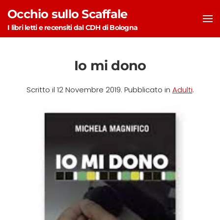
Occhio sullo Scaffale
Skip to main content
I libri letti e recensiti dal CDH di Bologna
Io mi dono
Scritto il
12 Novembre 2019
. Pubblicato in
Adulti
.