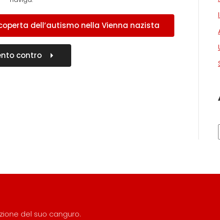
scoperta dell’autismo nella Vienna nazista
vento contro
razione del suo canguro.