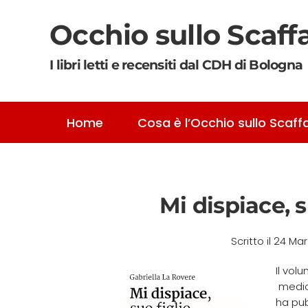
Occhio sullo Scaff
Skip to main content
I libri letti e recensiti dal CDH di Bologna
Home
Cosa è l’Occhio sullo Scaff
Mi dispiace, s
Scritto il
24 Mar
Il vol
medico
ha pub