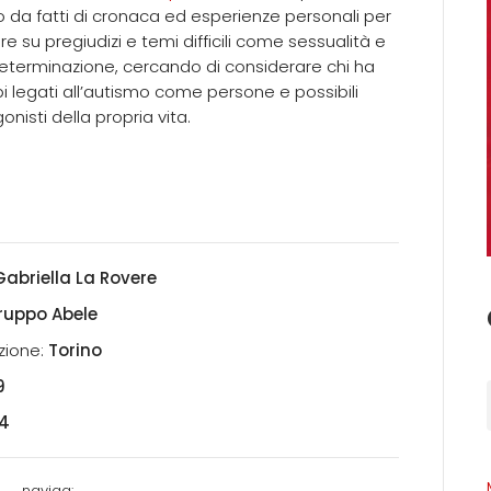
 da fatti di cronaca ed esperienze personali per
tere su pregiudizi e temi difficili come sessualità e
terminazione, cercando di considerare chi ha
bi legati all’autismo come persone e possibili
onisti della propria vita.
Gabriella La Rovere
ruppo Abele
zione:
Torino
9
54
naviga: