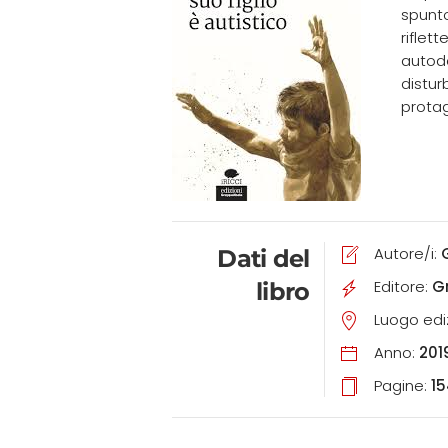
spunto
riflet
autode
distur
protag
Autore/i:
Dati del
Editore:
G
libro
Luogo edi
Anno:
201
Pagine:
1