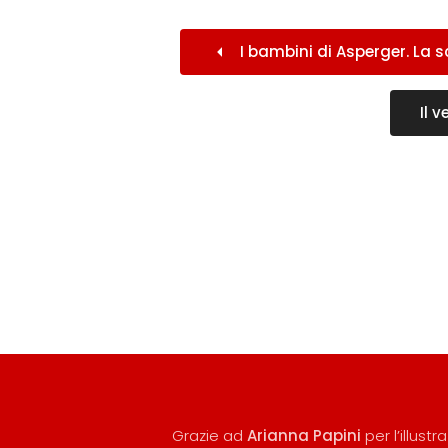
I bambini di Asperger. La 
Il 
Grazie ad
Arianna Papini
per l’illust