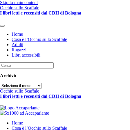
Skip to main content
Occhio sullo Scaffale
I libri letti e recensiti dal CDH di Bologna
Home
Cosa è l’Occhio sullo Scaffale
Adulti
Ragazzi
Libri accessibili
Archivi:
Archivi
Occhio sullo Scaffale
I libri letti e recensiti dal CDH di Bologna
Home
Cosa è l’Occhio sullo Scaffale