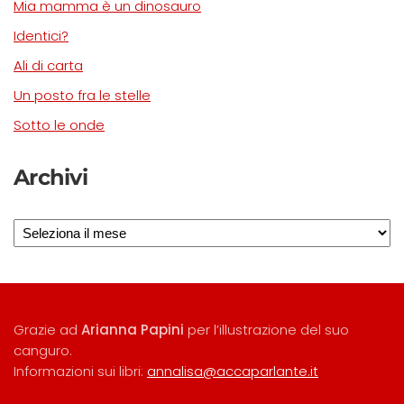
Mia mamma è un dinosauro
Identici?
Ali di carta
Un posto fra le stelle
Sotto le onde
Archivi
Archivi
Grazie ad
Arianna Papini
per l’illustrazione del suo
canguro.
Informazioni sui libri:
annalisa@accaparlante.it