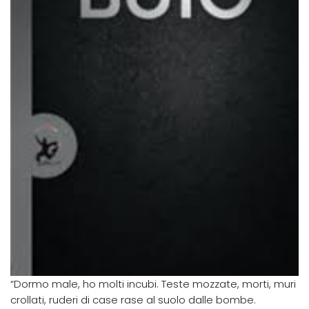
“Dormo male, ho molti incubi. Teste mozzate, morti, muri
crollati, ruderi di case rase al suolo dalle bombe.