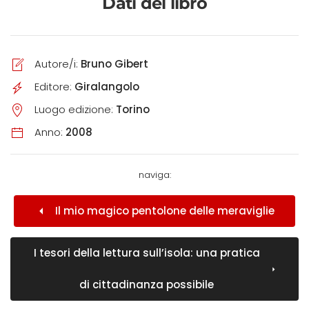
Dati del libro
Autore/i:
Bruno Gibert
Editore:
Giralangolo
Luogo edizione:
Torino
Anno:
2008
naviga:
Il mio magico pentolone delle meraviglie
I tesori della lettura sull’isola: una pratica
di cittadinanza possibile