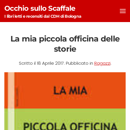
Occhio sullo Scaffale
Skip to main content
I libri letti e recensiti dal CDH di Bologna
La mia piccola officina delle
storie
Scritto il
18 Aprile 2017
. Pubblicato in
Ragazzi
.