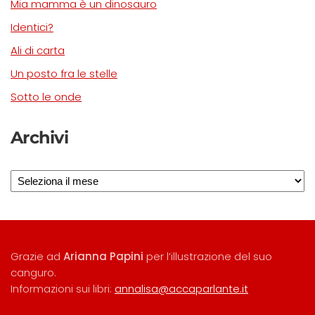
Mia mamma è un dinosauro
Identici?
Ali di carta
Un posto fra le stelle
Sotto le onde
Archivi
Archivi
Grazie ad
Arianna Papini
per l’illustrazione del suo
canguro.
Informazioni sui libri:
annalisa@accaparlante.it