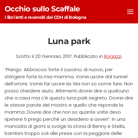
Occhio sullo Scaffale
Skip to main content
I libri letti e recensiti dal CDH di Bologna
Luna park
Scritto il
20 Gennaio 2017
. Pubblicato in
Ragazzi
.
“Piango. Abbraccio forte il cuscino, di nuovo, per
stringere forte la mia mamma. Vorrei uscire dal tunnel
dell’orrore. Vorrei far uscire lei. Ma non so come fare. Non
posso chiedere aiuto. Altrimenti dovrei dire a qualcuno
che a casa mia c’è questo luna park segreto. Dovrei dire
le stesse parole del mostro e quello che risponde la
mamma. Dovrei dire che non so quante volte devo
ripetere ti prego perché un desiderio si avveri”. In una
manciata di giorni si svolge la storia di Benny e Stella,
bambini troppo soli alle prese con la peggiore delle